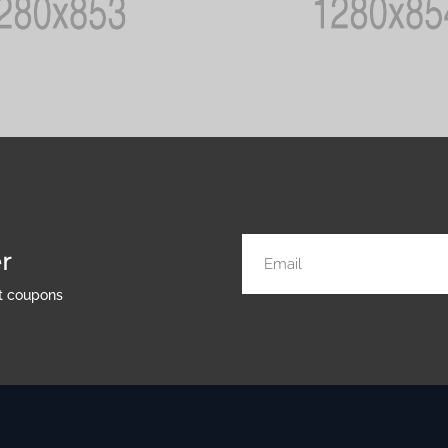
r
nt coupons