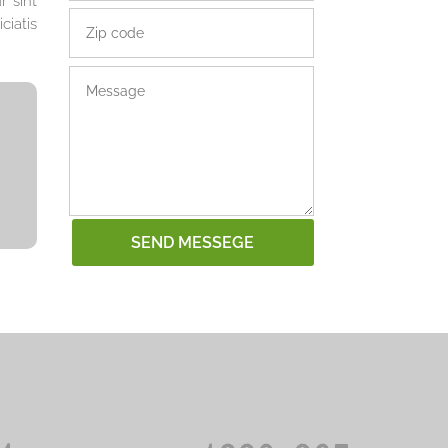
r sint
ciatis
SEND MESSEGE