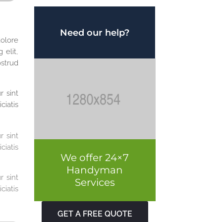
Need our help?
dolore
 elit,
strud
r sint
ciatis
r sint
ciatis
We offer 24×7
Handyman
r sint
Services
ciatis
GET A FREE QUOTE