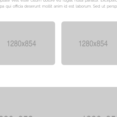
ptate velit esse cillum dolore eu fugiat nulla pariatur. Excepteu
a qui officia deserunt mollit anim id est laborum. Sed ut perspi