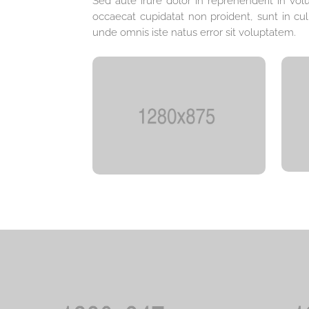
Sed aute irure dolor in reprehenderit in volu
occaecat cupidatat non proident, sunt in culp
unde omnis iste natus error sit voluptatem.