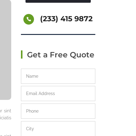
(233) 415 9872
Get a Free Quote
r sint
ciatis