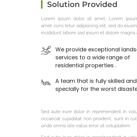
Solution Provided
Lorem ipsum dolor sit amet. Lorem ipsum
amet cons tetur adipisicing elit, sed do eiu
incididunt labore sad ipsum et dolore magna 
We provide exceptional land
services to a wide range of
residential properties .
A team that is fully skilled an
specially for the worst disaste
Sed aute irure dolor in reprehenderit in volu
occaecat cupidatat non proident, sunt in culp
unde omnis iste natus error sit voluptatem.