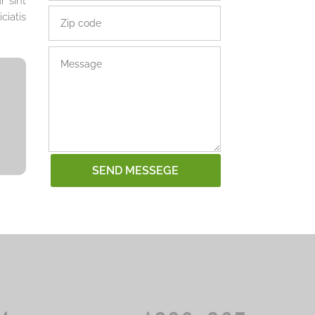
r sint
ciatis
SEND MESSEGE