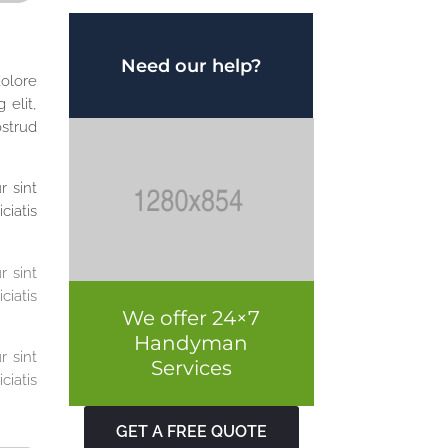
Need our help?
dolore
 elit,
strud
r sint
ciatis
r sint
ciatis
We offer 24×7
Handyman
r sint
Services
ciatis
GET A FREE QUOTE