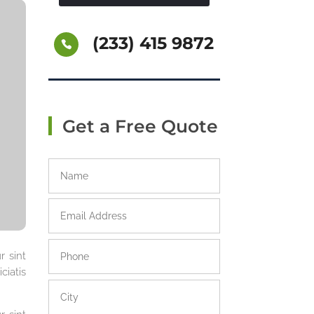
(233) 415 9872
Get a Free Quote
r sint
ciatis