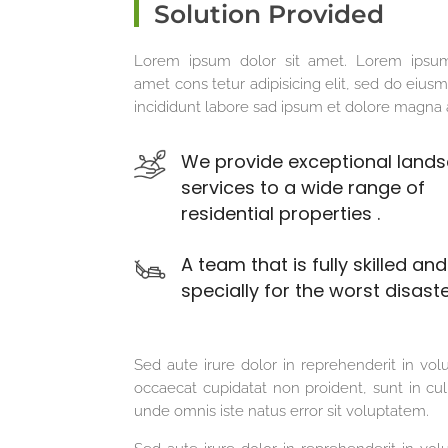
Solution Provided
Lorem ipsum dolor sit amet. Lorem ipsum
amet cons tetur adipisicing elit, sed do eiu
incididunt labore sad ipsum et dolore magna 
We provide exceptional land
services to a wide range of
residential properties .
A team that is fully skilled an
specially for the worst disaste
Sed aute irure dolor in reprehenderit in volu
occaecat cupidatat non proident, sunt in culp
unde omnis iste natus error sit voluptatem.