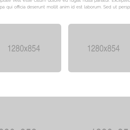
ptate velit esse cillum dolore eu fugiat nulla pariatur. Excepteu
a qui officia deserunt mollit anim id est laborum. Sed ut perspi