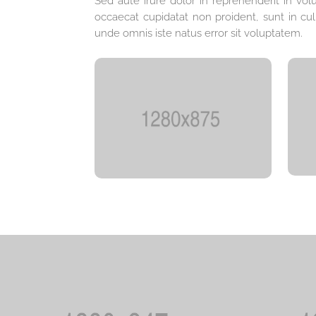
Sed aute irure dolor in reprehenderit in volu
occaecat cupidatat non proident, sunt in culp
unde omnis iste natus error sit voluptatem.