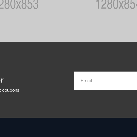
r
nt coupons